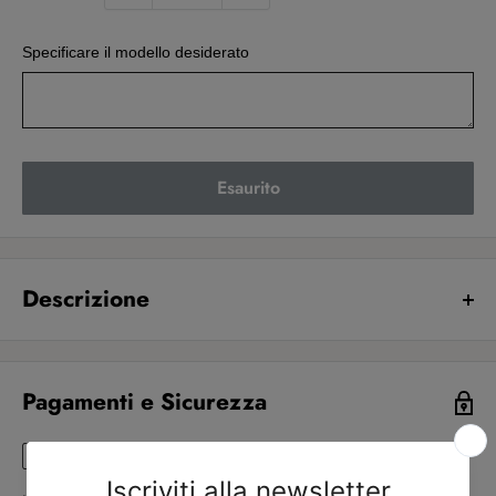
Specificare il modello desiderato
Esaurito
Descrizione
La confezione comprende:
1 pezzo
Colore:
Assortiti
Pagamenti e Sicurezza
Brand:
Staedtler
Carboncini set staedtler, 6 matite lumograph black